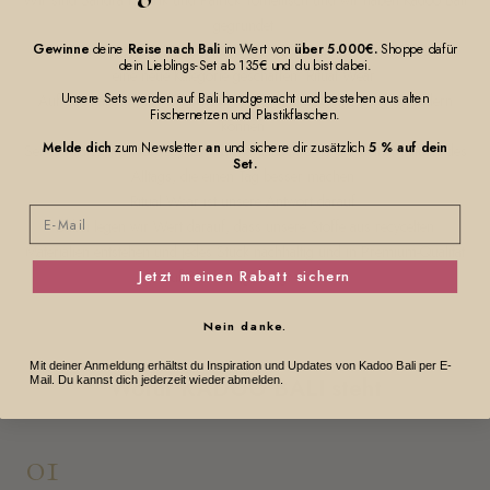
gegründet.
Bali hat uns inspiriert, Sportswear neu zu denken. Wir haben deshalb
Gewinne
deine
Reise nach Bali
im Wert von
über 5.000€.
Shoppe dafür
dein Lieblings-Set ab 135€ und du bist dabei.
eine neue Kategorie geschaffen: Ritual Wear.
Unsere Sets werden auf Bali handgemacht und bestehen aus alten
Auf Bali haben wir erlebt, wie sehr kleine Rituale einen Tag verändern
Fischernetzen und Plastikflaschen.
können.
Melde dich
zum Newsletter
an
und sichere dir zusätzlich
5 % auf dein
Sei es Pilates am Morgen, der Matcha danach oder die kleinen Rituale des
Set.
Alltags, die einen Tag besser machen.
Ritual Wear ist unsere Antwort darauf.
Email
Dabei legen wir Wert darauf, dass unsere Stoffe aus recycelten
Materialien entstehen und jedes Stück nachhaltig und in Premium-Qualität
auf Bali handgefertigt wird.
Jetzt meinen Rabatt sichern
Nein danke.
Mit deiner Anmeldung erhältst du Inspiration und Updates von Kadoo Bali per E-
Wofür KADOO BALI steht
Mail. Du kannst dich jederzeit wieder abmelden.
01