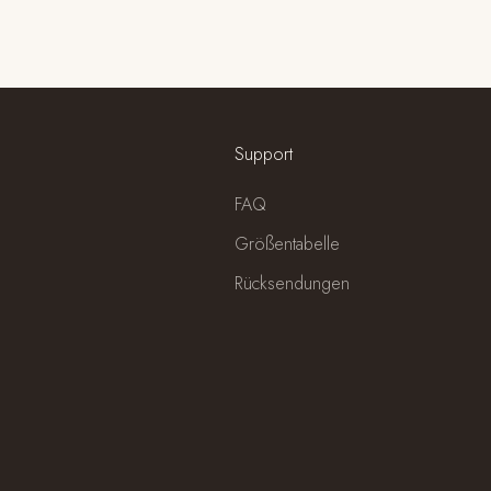
Taupe
(5.0)
Support
FAQ
Größentabelle
Rücksendungen