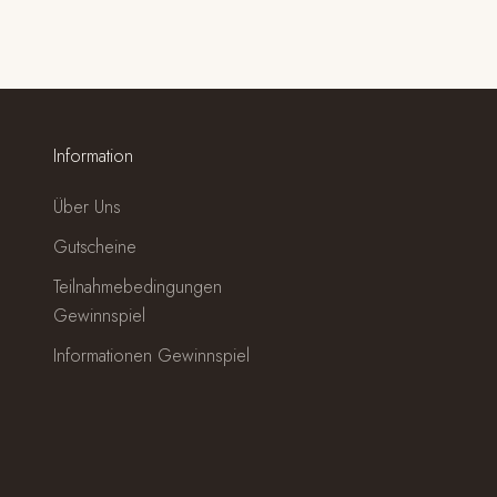
Matchagrün
(5.0)
Information
Über Uns
Gutscheine
Teilnahmebedingungen
Gewinnspiel
Informationen Gewinnspiel