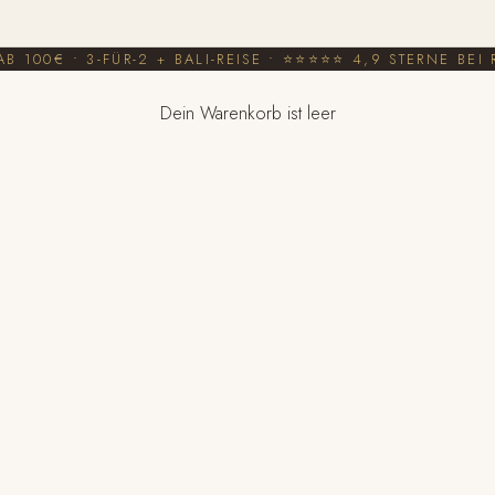
AB 100€
•
3-FÜR-2 + BALI-REISE
•
⭐⭐⭐⭐⭐ 4,9 STERNE BEI R
Dein Warenkorb ist leer
Leggings