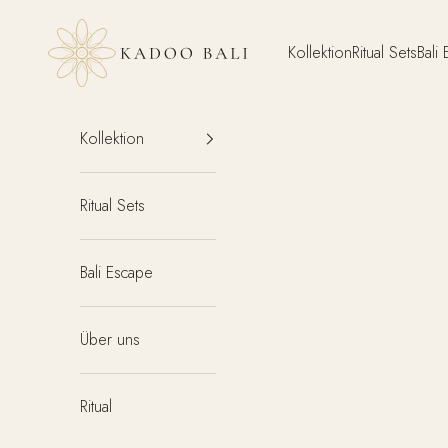
Zum Inhalt springen
Kadoo Bali
Kollektion
Ritual Sets
Bali
Kollektion
Ritual Sets
Bali Escape
Über uns
Ritual